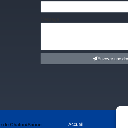
Message
Envoyer une d
e de Chalon/Saône
Accueil
Ac