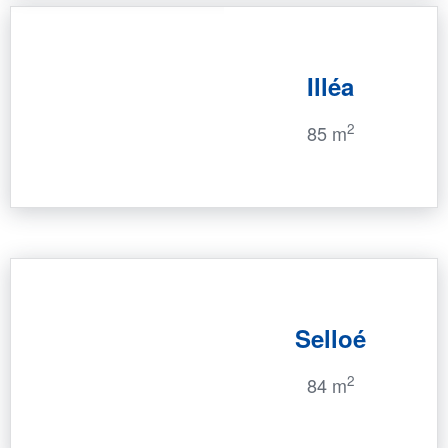
Illéa
2
85 m
Selloé
2
84 m