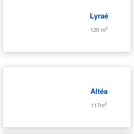
Lyraé
2
120 m
Altéa
2
117m