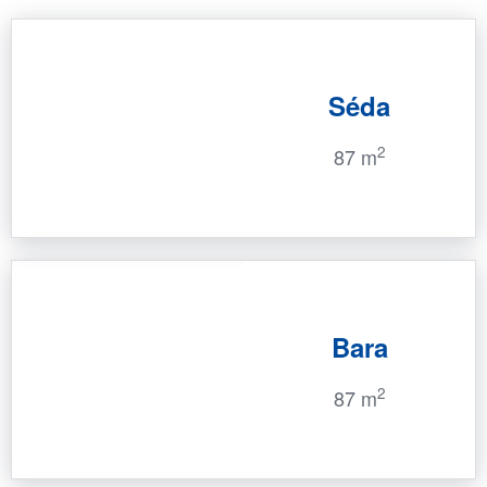
Séda
2
87 m
Bara
2
87 m