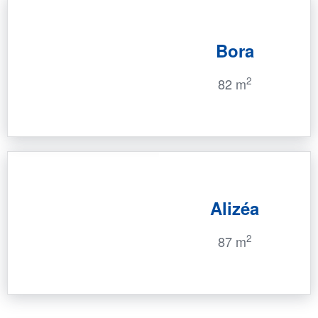
Bora
2
82 m
Alizéa
2
87 m