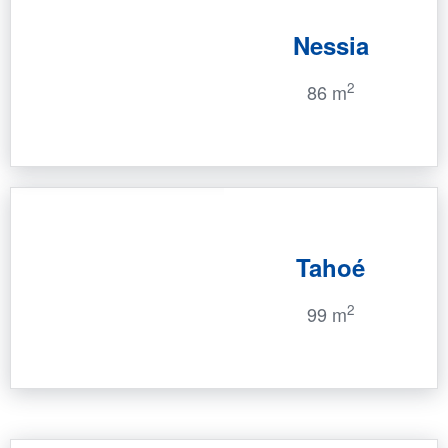
Nessia
2
86 m
Tahoé
2
99 m