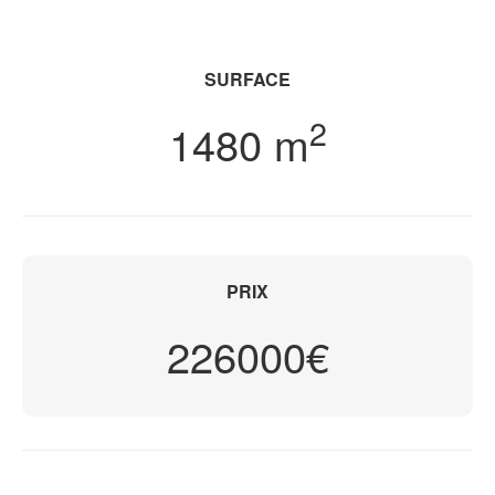
SURFACE
2
1480 m
PRIX
226000€