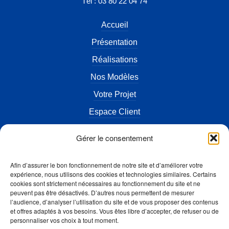
Tél : 03 80 22 04 74
Accueil
Présentation
Réalisations
Nos Modèles
Votre Projet
Espace Client
Actualités
Gérer le consentement
Terrains à vendre
Afin d’assurer le bon fonctionnement de notre site et d’améliorer votre
FAQ
expérience, nous utilisons des cookies et technologies similaires. Certains
cookies sont strictement nécessaires au fonctionnement du site et ne
Contact
peuvent pas être désactivés. D’autres nous permettent de mesurer
l’audience, d’analyser l’utilisation du site et de vous proposer des contenus
Mentions légales
et offres adaptés à vos besoins. Vous êtes libre d’accepter, de refuser ou de
personnaliser vos choix à tout moment.
Accès Artisan