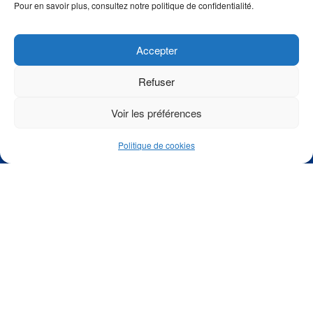
Pour en savoir plus, consultez notre politique de confidentialité.
Nos Modèles
Votre Projet
Accepter
Espace Client
Refuser
Actualités
Voir les préférences
Terrains à vendre
Politique de cookies
FAQ
Contact
Mentions légales
Accès Artisan
Suivez-nous