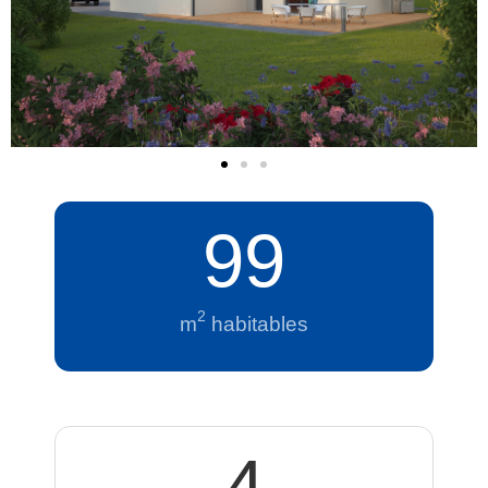
99
2
m
habitables
4