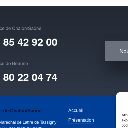
ce de Chalon/Saône
 85 42 92 00
Nou
ce de Beaune
 80 22 04 74
e de Chalon/Saône
Accueil
Ac
Afin
expé
Présentation
T
Maréchal de Lattre de Tassigny
coo