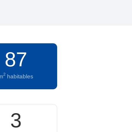
87
2
m
habitables
3